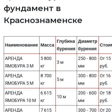
фундамент в
Краснознаменске
Глубина
Диаметр
Наименование
Масса
Стои
бурения
бурения
АРЕНДА
5 800
250 - 800
От 15
3 м
ЯМОБУРА 3 М
кг
мм
руб.
АРЕНДА
8 700
300 - 800
От 16
5 м
ЯМОБУРА 5 М
кг
мм
руб.
АРЕНДА
6 615
200 - 600
От 18
10 м
ЯМОБУРА 10 М
кг
мм
руб.
АРЕНДА
7 615
300 - 700
От 20