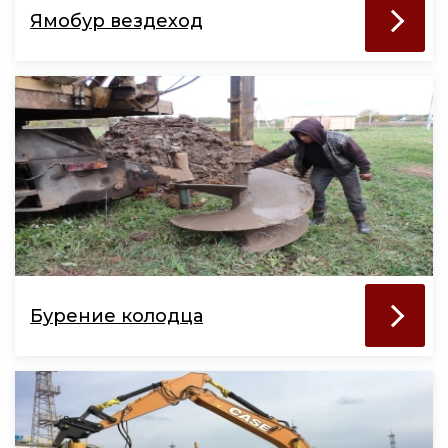
Ямобур вездеход
Бурение колодца