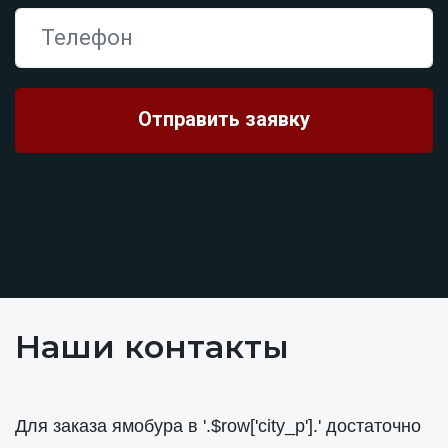
Наши контакты
Для заказа ямобура в '.$row['city_p'].' достаточно