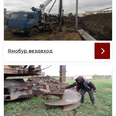
Ямобур вездеход