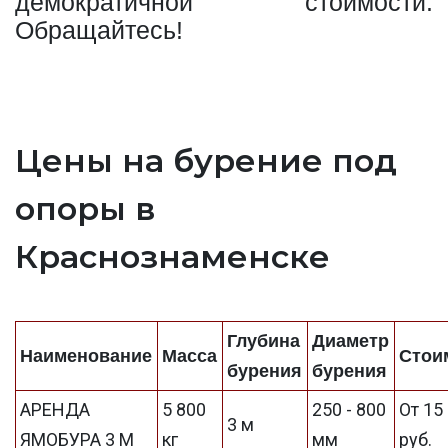
демократичной стоимости.
Обращайтесь!
Цены на бурение под
опоры в
Краснознаменске
Глубина
Диаметр
Наименование
Масса
Стои
бурения
бурения
АРЕНДА
5 800
250 - 800
От 15
3 м
ЯМОБУРА 3 М
кг
мм
руб.