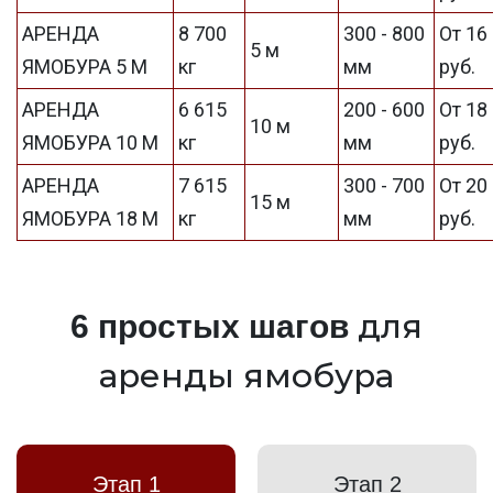
АРЕНДА
8 700
300 - 800
От 16
5 м
ЯМОБУРА 5 М
кг
мм
руб.
АРЕНДА
6 615
200 - 600
От 18
10 м
ЯМОБУРА 10 М
кг
мм
руб.
АРЕНДА
7 615
300 - 700
От 20
15 м
ЯМОБУРА 18 М
кг
мм
руб.
для
6 простых шагов
аренды ямобура
Этап 1
Этап 2