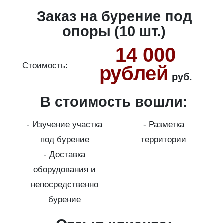
Заказ на бурение под
опоры (10 шт.)
14 000
Стоимость:
С
рублей
руб.
В стоимость вошли:
ура
- Изучение участка
- Разметка
а
под бурение
территории
г
- Доставка
оборудования и
-
непосредственно
бурение