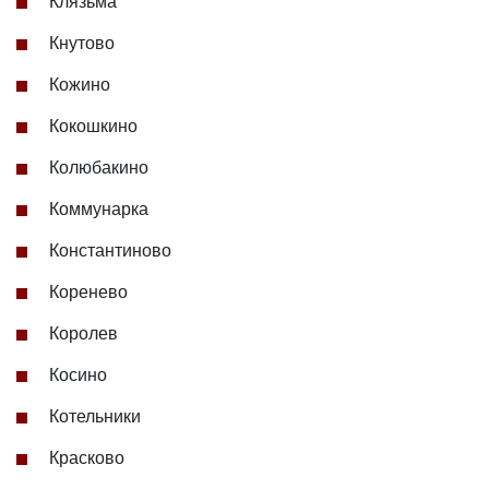
Клязьма
Кнутово
Кожино
Кокошкино
Колюбакино
Коммунарка
Константиново
Коренево
Королев
Косино
Котельники
Красково