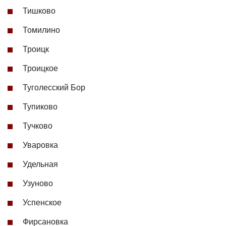
Тишково
Томилино
Троицк
Троицкое
Туголесский Бор
Тупиково
Тучково
Уваровка
Удельная
Узуново
Успенское
Фирсановка