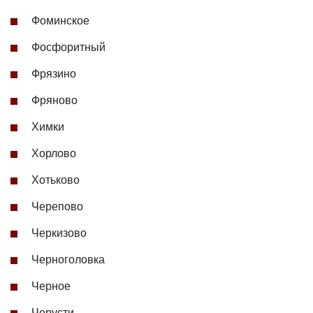
Фоминское
Фосфоритный
Фрязино
Фряново
Химки
Хорлово
Хотьково
Черепово
Черкизово
Черноголовка
Черное
Черусти