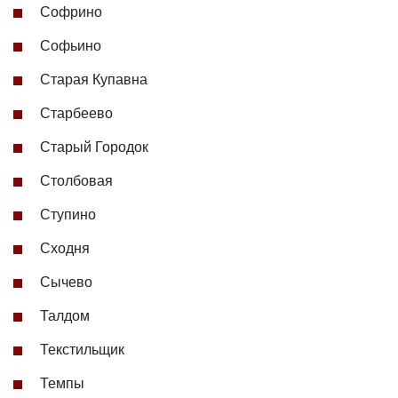
Софрино
Софьино
Старая Купавна
Старбеево
Старый Городок
Столбовая
Ступино
Сходня
Сычево
Талдом
Текстильщик
Темпы