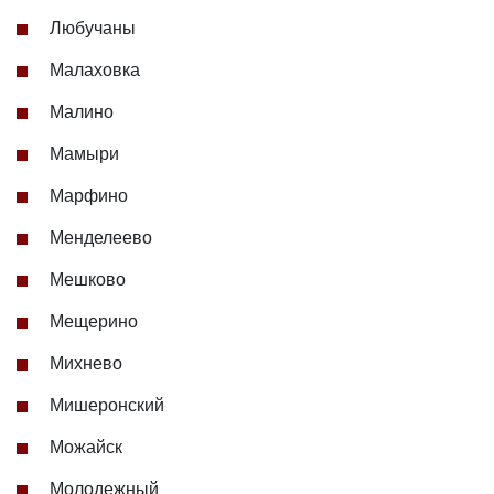
Любучаны
Малаховка
Малино
Мамыри
Марфино
Менделеево
Мешково
Мещерино
Михнево
Мишеронский
Можайск
Молодежный