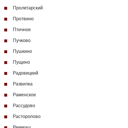
Пролетарский
Протвино
Птичное
Пучково
Пушкино
Пущино
Радовицкий
Развилка
Раменское
Рассудово
Расторопово
Реммаш