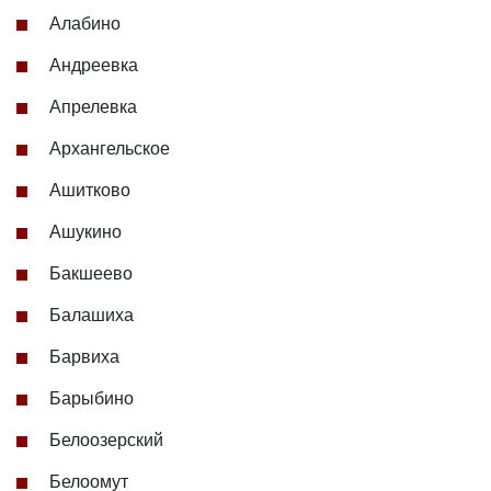
Алабино
Андреевка
Апрелевка
Архангельское
Ашитково
Ашукино
Бакшеево
Балашиха
Барвиха
Барыбино
Белоозерский
Белоомут