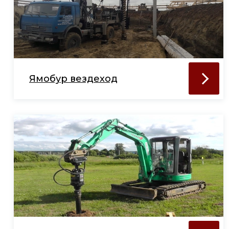
Ямобур вездеход