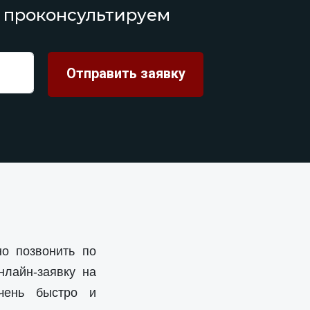
 проконсультируем
чно позвонить по
нлайн-заявку на
чень быстро и